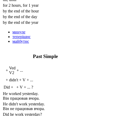
for 2 hours, for 1 year
by the end of the hour
by the end of the day
by the end of the year
минуле
теперішнє
майбутнє
Past Simple
V
ed
+
+
...
V
2
+
didn't
+
V
+
...
Did
+
+
V
+
...
?
He work
ed
yesterday.
Він працював вчора.
He
didn't
work yesterday.
Він не працював вчора.
Did
he work yesterday?