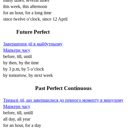
many times, several times
this week, this afternoon
for an hour, for a long time
since twelve o’clock, since 12 April
Future Perfect
Завершення дії в майбутньому
Маркери часу
before, till, until
by then, by the time
by 3 p.m, by 5 o’clock
by tomorrow, by next week
Past Perfect Continuous
Тривалі дії, що завершилися до певного моменту в минулому
Маркери часу
before, till, untill
all day, all year
for an hour, for a day