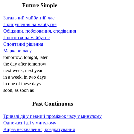
Future Simple
Загальний майбутній час
Припущення на майбутнє
Обіцянки, побоювання, сподівання
Прогнози на майбутнє
Спонтанні рішення
Маркери часу
tomorrow, tonight, later
the day after tomorrow
next week, next year
in a week, in two days
in one of these days
soon, as soon as
Past Continuous
Тривалі дії у певний проміжок часу у минулому
Одночасні дії у минулому
Вираз несхвалення, роздратування