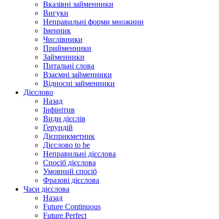
Вказівні займенники
Вигуки
Неправильні форми множини
Іменник
Числівники
Прийменники
Займенники
Питальні слова
Взаємні займенники
Відносні займенники
Дієслово
Назад
Інфінітив
Види дієслів
Герундій
Дієприкметник
Дієслово to be
Неправильні дієслова
Спосіб дієслова
Умовний спосіб
Фразові дієслова
Часи дієслова
Назад
Future Continuous
Future Perfect