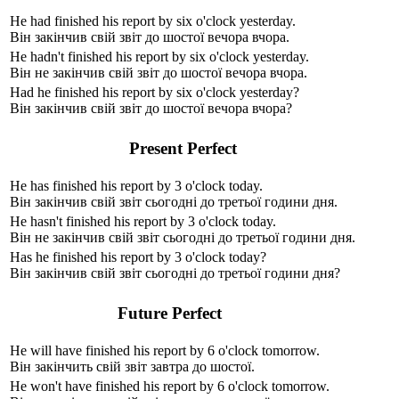
He
had
finish
ed
his report by six o'clock yesterday.
Він закінчив свій звіт до шостої вечора вчора.
He
hadn't
finish
ed
his report by six o'clock yesterday.
Він не закінчив свій звіт до шостої вечора вчора.
Had
he finish
ed
his report by six o'clock yesterday?
Він закінчив свій звіт до шостої вечора вчора?
Present Perfect
He
has
finish
ed
his report by 3 o'clock today.
Він закінчив свій звіт сьогодні до третьої години дня.
He
hasn't
finish
ed
his report by 3 o'clock today.
Він не закінчив свій звіт сьогодні до третьої години дня.
Has
he finish
ed
his report by 3 o'clock today?
Він закінчив свій звіт сьогодні до третьої години дня?
Future Perfect
He
will have
finish
ed
his report by 6 o'clock tomorrow.
Він закінчить свій звіт завтра до шостої.
He
won't have
finish
ed
his report by 6 o'clock tomorrow.