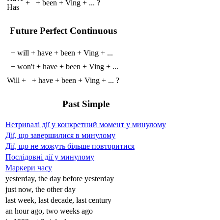
+
+
been
+
V
ing
+
...
?
Has
Future Perfect Continuous
+
will
+
have
+
been
+
V
ing
+
...
+
won't
+
have
+
been
+
V
ing
+
...
Will
+
+
have
+
been
+
V
ing
+
...
?
Past Simple
Нетривалі дії у конкретний момент у минулому
Дії, що завершилися в минулому
Дії, що не можуть більше повторитися
Послідовні дії у минулому
Маркери часу
yesterday, the day before yesterday
just now, the other day
last week, last decade, last century
an hour ago, two weeks ago