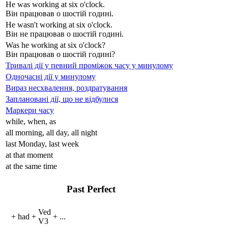
He
was
work
ing
at six o'clock.
Він працював о шостій годині.
He
wasn't
work
ing
at six o'clock.
Він не працював о шостій годині.
Was
he work
ing
at six o'clock?
Він працював о шостій годині?
Тривалі дії у певний проміжок часу у минулому
Одночасні дії у минулому
Вираз несхвалення, роздратування
Заплановані дії, що не відбулися
Маркери часу
while, when, as
all morning, all day, all night
last Monday, last week
at that moment
at the same time
Past Perfect
V
ed
+
had
+
+
...
V
3