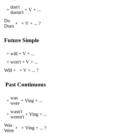
don't
+
+
V
+
...
doesn't
Do
+
+
V
+
...
?
Does
Future Simple
+
will
+
V
+
...
+
won't
+
V
+
...
Will
+
+
V
+
...
?
Past Continuous
was
+
+
V
ing
+
...
were
wasn't
+
+
V
ing
+
...
weren't
Was
+
+
V
ing
+
...
?
Were