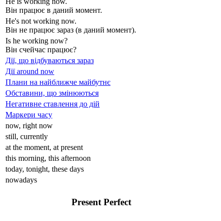
He
is
work
ing
now.
Він працює в даний момент.
He
's not
work
ing
now.
Він не працює зараз (в даний момент).
Is
he work
ing
now?
Він счейчас працює?
Дії, що відбуваються зараз
Дії around now
Плани на найближче майбутнє
Обставини, що змінюються
Негативне ставлення до дій
Маркери часу
now, right now
still, currently
at the moment, at present
this morning, this afternoon
today, tonight, these days
nowadays
Present Perfect