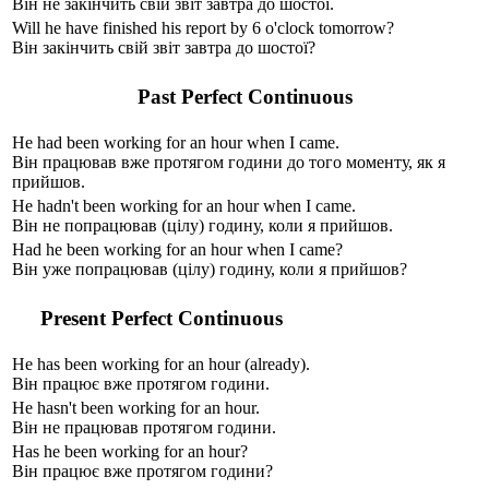
Він не закінчить свій звіт завтра до шостої.
Will
he
have
finish
ed
his report by 6 o'clock tomorrow?
Він закінчить свій звіт завтра до шостої?
Past Perfect Continuous
He
had been
work
ing
for an hour when I came.
Він працював вже протягом години до того моменту, як я
прийшов.
He
hadn't been
work
ing
for an hour when I came.
Він не попрацював (цілу) годину, коли я прийшов.
Had
he
been
work
ing
for an hour when I came?
Він уже попрацював (цілу) годину, коли я прийшов?
Present Perfect Continuous
He
has been
work
ing
for an hour (аlready).
Він працює вже протягом години.
He
hasn't been
work
ing
for an hour.
Він не працював протягом години.
Has
he
been
work
ing
for an hour?
Він працює вже протягом години?