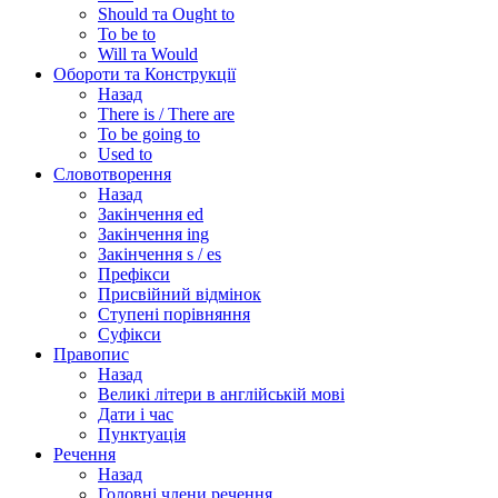
Should та Ought to
To be to
Will та Would
Обороти та Конструкції
Назад
There is / There are
To be going to
Used to
Словотворення
Назад
Закінчення ed
Закінчення ing
Закінчення s / es
Префікси
Присвійний відмінок
Ступені порівняння
Суфікси
Правопис
Назад
Великі літери в англійській мові
Дати і час
Пунктуація
Речення
Назад
Головні члени речення