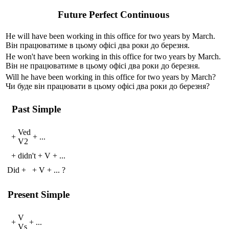
Future Perfect Continuous
He
will have been
work
ing
in this office for two years by March.
Він працюватиме в цьому офісі два роки до березня.
He
won't have been
work
ing
in this office for two years by March.
Він не працюватиме в цьому офісі два роки до березня.
Will
he
have been
work
ing
in this office for two years by March?
Чи буде він працювати в цьому офісі два роки до березня?
Past Simple
V
ed
+
+
...
V
2
+
didn't
+
V
+
...
Did
+
+
V
+
...
?
Present Simple
V
+
+
...
V
s