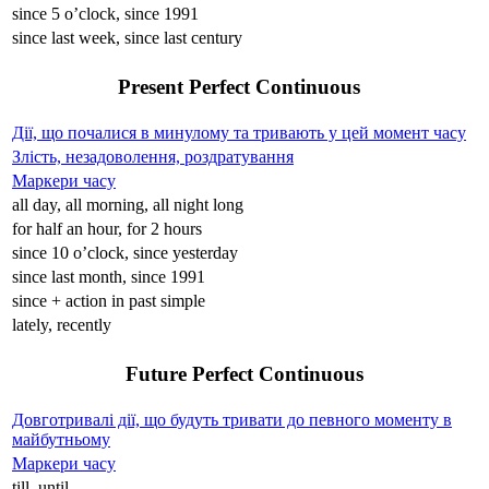
since 5 o’clock, since 1991
since last week, since last century
Present Perfect Continuous
Дії, що почалися в минулому та тривають у цей момент часу
Злість, незадоволення, роздратування
Маркери часу
all day, all morning, all night long
for half an hour, for 2 hours
since 10 o’clock, since yesterday
since last month, since 1991
since + action in past simple
lately, recently
Future Perfect Continuous
Довготривалі дії, що будуть тривати до певного моменту в
майбутньому
Маркери часу
till, until