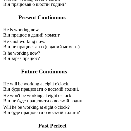
Він працював о шостій годині?
Present Continuous
He
is
work
ing
now.
Він працює в даний момент.
He
's not
work
ing
now.
Він не працює зараз (в даний момент).
Is
he work
ing
now?
Він зараз працює?
Future Continuous
He
will be
work
ing
at eight o'clock.
Він буде працювати о восьмій годині.
He
won't be
work
ing
at eight o'clock.
Він не буде працювати о восьмій годині.
Will
he
be
work
ing
at eight o'clock?
Він буде працювати о восьмій годині?
Past Perfect