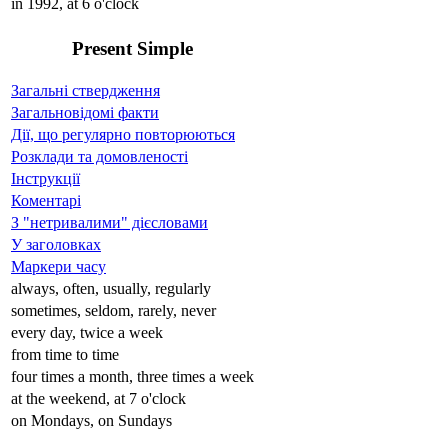
in 1992, at 6 o'clock
Present Simple
Загальні ствердження
Загальновідомі факти
Дії, що регулярно повторюються
Розклади та домовленості
Інструкції
Коментарі
З "нетривалими" дієсловами
У заголовках
Маркери часу
always, often, usually, regularly
sometimes, seldom, rarely, never
every day, twice a week
from time to time
four times a month, three times a week
at the weekend, at 7 o'clock
on Mondays, on Sundays