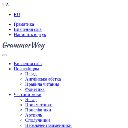
UA
RU
Граматика
Вивчення слів
Напишіть відгук
Вивчення слів
Початківцям
Назад
Англійська абетка
Правила читання
Фонетика
Частини мови
Назад
Прикметники
Прислівники
Артикль
Сполучники
Неозначені займенники