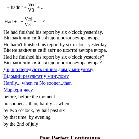
V
ed
+
hadn't
+
+
...
V
3
V
ed
Had
+
+
+
...
?
V
3
He
had
finish
ed
his report by six o'clock yesterday.
Він закінчив свій звіт до шостої вечора вчора.
He
hadn't
finish
ed
his report by six o'clock yesterday.
Він не закінчив свій звіт до шостої вечора вчора.
Had
he finish
ed
his report by six o'clock yesterday?
Він закінчив свій звіт до шостої вечора вчора?
Дії, що передують іншим діям у минулому
Відомий результат у минулому
Hardly... when та No sooner...than
Маркери часу
before, before the moment
no sooner… than, hardly… when
by two o’clock, by half past six
by that time, by evening
by the 2nd of july
Past Perfect Continuous