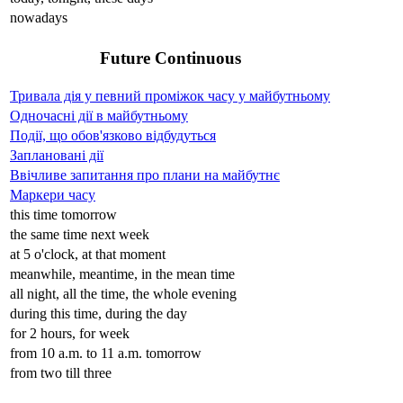
nowadays
Future Continuous
Тривала дія у певний проміжок часу у майбутньому
Одночасні дії в майбутньому
Події, що обов'язково відбудуться
Заплановані дії
Ввічливе запитання про плани на майбутнє
Маркери часу
this time tomorrow
the same time next week
at 5 o'clock, at that moment
meanwhile, meantime, in the mean time
all night, all the time, the whole evening
during this time, during the day
for 2 hours, for week
from 10 a.m. to 11 a.m. tomorrow
from two till three