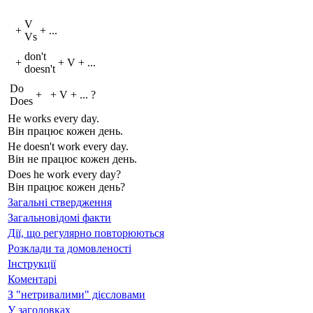
V
+
+
...
V
s
don't
+
+
V
+
...
doesn't
Do
+
+
V
+
...
?
Does
He work
s
every day.
Він працює кожен день.
He do
es
n't work every day.
Він не працює кожен день.
Do
es
he work every day?
Він працює кожен день?
Загальні ствердження
Загальновідомі факти
Дії, що регулярно повторюються
Розклади та домовленості
Інструкції
Коментарі
З "нетривалими" дієсловами
У заголовках