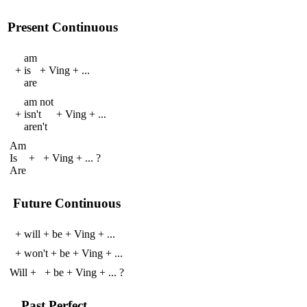
Present Continuous
am
+
is
+
V
ing
+
...
are
am not
+
isn't
+
V
ing
+
...
aren't
Am
Is
+
+
V
ing
+
...
?
Are
Future Continuous
+
will
+
be
+
V
ing
+
...
+
won't
+
be
+
V
ing
+
...
Will
+
+
be
+
V
ing
+
...
?
Past Perfect