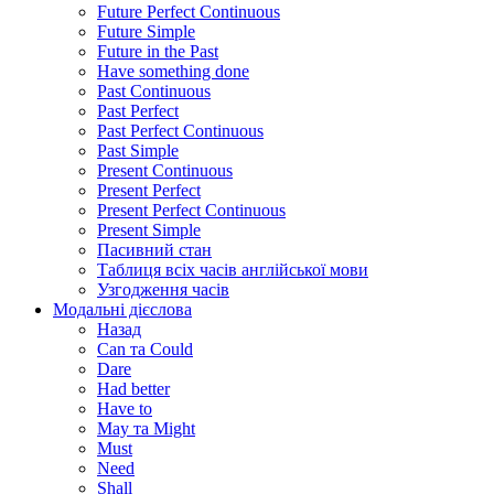
Future Perfect Continuous
Future Simple
Future in the Past
Have something done
Past Continuous
Past Perfect
Past Perfect Continuous
Past Simple
Present Continuous
Present Perfect
Present Perfect Continuous
Present Simple
Пасивний стан
Таблиця всіх часів англійської мови
Узгодження часів
Модальні дієслова
Назад
Can та Could
Dare
Had better
Have to
May та Might
Must
Need
Shall