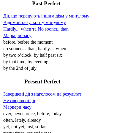
Past Perfect
Дії, що передують іншим діям у минулому
Відомий результат у минулому
Hardly... when та No sooner...than
Маркери часу
before, before the moment
no sooner… than, hardly… when
by two o’clock, by half past six
by that time, by evening
by the 2nd of july
Present Perfect
Завершені дії з наголосом на результат
Незавершені дії
Маркери часу
ever, never, once, before, today
often, lately, already
yet, not yet, just, so far