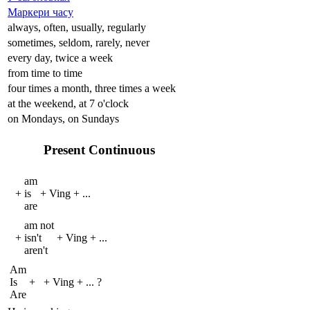
Маркери часу
always, often, usually, regularly
sometimes, seldom, rarely, never
every day, twice a week
from time to time
four times a month, three times a week
at the weekend, at 7 o'clock
on Mondays, on Sundays
Present Continuous
am
+
is
+
V
ing
+
...
are
am not
+
isn't
+
V
ing
+
...
aren't
Am
Is
+
+
V
ing
+
...
?
Are