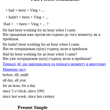
+
had
+
been
+
V
ing
+
...
+
hadn't
+
been
+
V
ing
+
...
Had
+
+
been
+
V
ing
+
...
?
He
had been
work
ing
for an hour when I came.
Він працював вже протягом години до того моменту, як я
прийшов.
He
hadn't been
work
ing
for an hour when I came.
Він не попрацював (цілу) годину, коли я прийшов.
Had
he
been
work
ing
for an hour when I came?
Він уже попрацював (цілу) годину, коли я прийшов?
Тривалі дії, що завершилися до певного моменту в минулому
Маркери часу
before, till, untill
all day, all year
for an hour, for a day
since 5 o’clock, since 1991
since last week, since last century
Present Simple