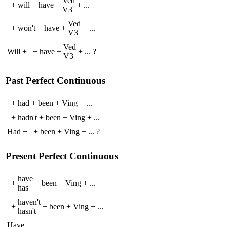
V
ed
+
will
+
have
+
+
...
V
3
V
ed
+
won't
+
have
+
+
...
V
3
V
ed
Will
+
+
have
+
+
...
?
V
3
Past Perfect Continuous
+
had
+
been
+
V
ing
+
...
+
hadn't
+
been
+
V
ing
+
...
Had
+
+
been
+
V
ing
+
...
?
Present Perfect Continuous
have
+
+
been
+
V
ing
+
...
has
haven't
+
+
been
+
V
ing
+
...
hasn't
Have