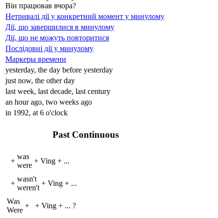
Він працював вчора?
Нетривалі дії у конкретний момент у минулому
Дії, що завершилися в минулому
Дії, що не можуть повторитися
Послідовні дії у минулому
Маркеры времени
yesterday, the day before yesterday
just now, the other day
last week, last decade, last century
an hour ago, two weeks ago
in 1992, at 6 o'clock
Past Continuous
was
+
+
V
ing
+
...
were
wasn't
+
+
V
ing
+
...
weren't
Was
+
+
V
ing
+
...
?
Were