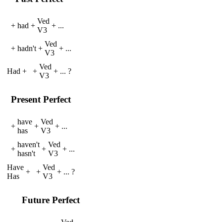
V
ed
+
had
+
+
...
V
3
V
ed
+
hadn't
+
+
...
V
3
V
ed
Had
+
+
+
...
?
V
3
Present Perfect
have
V
ed
+
+
+
...
has
V
3
haven't
V
ed
+
+
+
...
hasn't
V
3
Have
V
ed
+
+
+
...
?
Has
V
3
Future Perfect