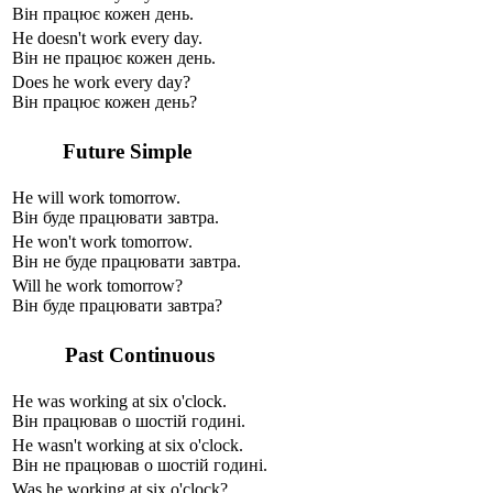
Він працює кожен день.
He do
es
n't work every day.
Він не працює кожен день.
Do
es
he work every day?
Він працює кожен день?
Future Simple
He
will
work tomorrow.
Він буде працювати завтра.
He
won't
work tomorrow.
Він не буде працювати завтра.
Will
he work tomorrow?
Він буде працювати завтра?
Past Continuous
He
was
work
ing
at six o'clock.
Він працював о шостій годині.
He
wasn't
work
ing
at six o'clock.
Він не працював о шостій годині.
Was
he work
ing
at six o'clock?