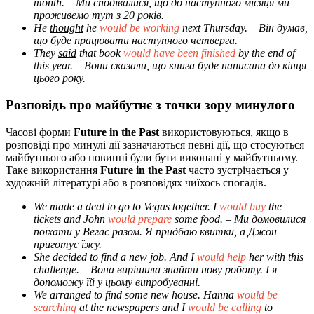
month.
– Ми сподівалися, що до наступного місяця ми
проживемо тут з 20 років.
He
thought
he
would be working
next Thursday.
– Він думав,
що буде працювати наступного четверга.
They
said
that book
would have been finished
by the end of
this year.
– Вони сказали, що книга буде написана до кінця
цього року.
Розповідь про майбутнє з точки зору минулого
Часові форми
Future in the Past
використовуються, якщо в
розповіді про минулі дії зазначаються певні дії, що стосуються
майбутнього або повинні були бути виконані у майбутньому.
Таке використання
Future in the Past
часто зустрічається у
художній літературі або в розповідях чиїхось спогадів.
We made a deal to go to Vegas together. I
would buy
the
tickets and John
would
prepare
some food.
– Ми домовилися
поїхати у Вегас разом. Я придбаю квитки, а Джон
приготує їжу.
She decided to find a new job. And I
would help
her with this
challenge.
– Вона вирішила знайти нову роботу. І я
допоможу їй у цьому випробуванні.
We arranged to find some new house. Hanna
would be
searching
at the newspapers and I
would be calling
to