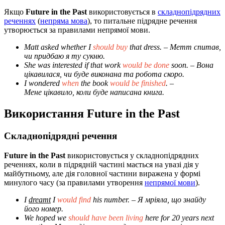
Якщо
Future in the Past
використовується в
складнопідрядних
реченнях
(
непряма мова
), то питальне підрядне речення
утворюється за правилами непрямої мови.
Matt asked whether I
should buy
that dress.
– Метт спитав,
чи придбаю я ту сукню.
She was interested if that work
would be done
soon.
– Вона
цікавилася, чи буде виконана та робота скоро.
I wondered
when
the book
would be finished
.
–
Мене цікавило, коли буде написана книга.
Використання Future in the Past
Складнопідрядні речення
Future in the Past
використовується у складнопідрядних
реченнях, коли в підрядній частині мається на увазі дія у
майбутньому, але дія головної частини виражена у формі
минулого часу (за правилами утворення
непрямої мови
).
I
dreamt
I
would find
his number.
– Я мріяла, що знайду
його номер.
We hoped we
should have been living
here for 20 years next