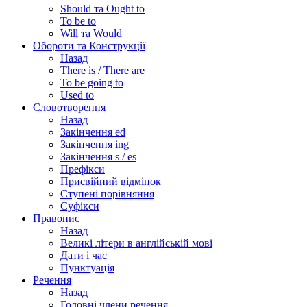
Should та Ought to
To be to
Will та Would
Обороти та Конструкції
Назад
There is / There are
To be going to
Used to
Словотворення
Назад
Закінчення ed
Закінчення ing
Закінчення s / es
Префікси
Присвійний відмінок
Ступені порівняння
Суфікси
Правопис
Назад
Великі літери в англійській мові
Дати і час
Пунктуація
Речення
Назад
Головні члени речення