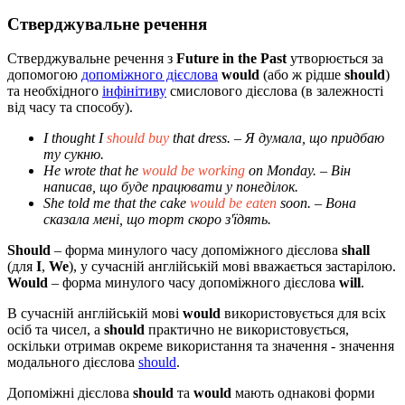
Стверджувальне речення
Стверджувальне речення з
Future in the Past
утворюється за
допомогою
допоміжного дієслова
would
(або ж рідше
should
)
та необхідного
інфінітиву
смислового дієслова (в залежності
від часу та способу).
I thought I
should buy
that dress.
– Я думала, що придбаю
ту сукню.
He wrote that he
would be working
on Monday.
– Він
написав, що буде працювати у понеділок.
She told me that the cake
would be eaten
soon.
– Вона
сказала мені, що торт скоро з'їдять.
Should
– форма минулого часу допоміжного дієслова
shall
(для
I
,
We
), у сучасній англійській мові вважається застарілою.
Would
– форма минулого часу допоміжного дієслова
will
.
В сучасній англійській мові
would
використовується для всіх
осіб та чисел, а
should
практично не використовується,
оскільки отримав окреме використання та значення - значення
модального дієслова
should
.
Допоміжні дієслова
should
та
would
мають однакові форми