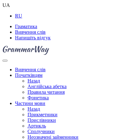
UA
RU
Граматика
Вивчення слів
Напишіть відгук
Вивчення слів
Початківцям
Назад
Англійська абетка
Правила читання
Фонетика
Частини мови
Назад
Прикметники
Прислівники
Артикль
Сполучники
Неозначені займенники