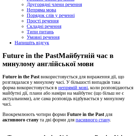
Другорядні члени речення
Непряма мова
Порядок слів у реченні
Прості речення
Складні речення
Типи питань
Умовні речення
Напишіть відгук
Future in the Past
Майбутній час в
минулому англійської мови
Future in the Past
використовується для вираження дії, що
розглядалася у минулому часі. У більшості випадків така
форма використовується в
непрямій мові
, коли розповідаються
майбутні дії, плани або наміри на майбутнє (що більш не є
актуальними), але сама розповідь відбувається у минулому
часі.
Виокремлюють чотири форми
Future in the Past
для
активного стану
та дві форми для
пасивного стану
.