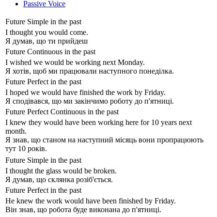
Passive Voice
Future Simple in the past
I thought you
would come
.
Я думав, що ти прийдеш
Future Continuous in the past
I wished we
would be working
next Monday.
Я хотів, щоб ми працювали наступного понеділка.
Future Perfect in the past
I hoped we
would have finished
the work by Friday.
Я сподівався, що ми закінчимо роботу до п'ятниці.
Future Perfect Continuous in the past
I knew they
would have been working
here for 10 years next
month.
Я знав, що станом на наступний місяць вони пропрацюють
тут 10 років.
Future Simple in the past
I thought the glass
would be broken
.
Я думав, що склянка розіб'ється.
Future Perfect in the past
He knew the work
would have been finished
by Friday.
Він знав, що робота буде виконана до п'ятниці.