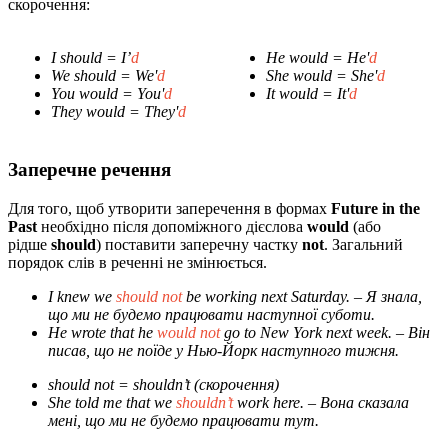
скорочення:
I should = I’
d
He would = He'
d
We should = We'
d
She would = She'
d
You would = You'
d
It would = It'
d
They would = They'
d
Заперечне речення
Для того, щоб утворити заперечення в формах
Future in the
Past
необхідно після допоміжного дієслова
would
(або
рідше
should
) поставити заперечну частку
not
. Загальний
порядок слів в реченні не змінюється.
I knew we
should not
be working next Saturday.
– Я знала,
що ми не будемо працювати наступної суботи.
He wrote that he
would not
go to New York next week.
– Він
писав, що не поїде у Нью-Йорк наступного тижня.
should not = shouldn’t
(скорочення)
She told me that we
shouldn’t
work here.
– Вона сказала
мені, що ми не будемо працювати тут.