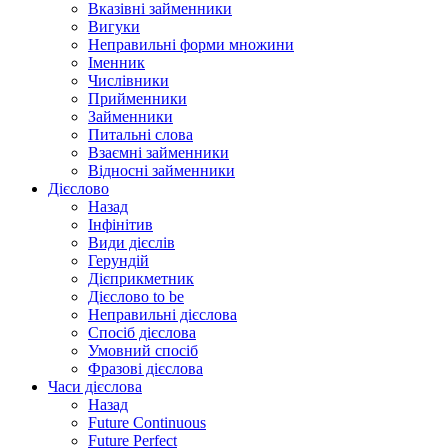
Вказівні займенники
Вигуки
Неправильні форми множини
Іменник
Числівники
Прийменники
Займенники
Питальні слова
Взаємні займенники
Відносні займенники
Дієслово
Назад
Інфінітив
Види дієслів
Герундій
Дієприкметник
Дієслово to be
Неправильні дієслова
Спосіб дієслова
Умовний спосіб
Фразові дієслова
Часи дієслова
Назад
Future Continuous
Future Perfect