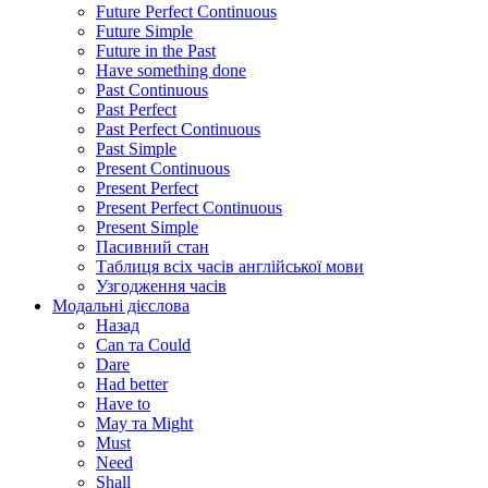
Future Perfect Continuous
Future Simple
Future in the Past
Have something done
Past Continuous
Past Perfect
Past Perfect Continuous
Past Simple
Present Continuous
Present Perfect
Present Perfect Continuous
Present Simple
Пасивний стан
Таблиця всіх часів англійської мови
Узгодження часів
Модальні дієслова
Назад
Can та Could
Dare
Had better
Have to
May та Might
Must
Need
Shall