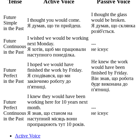
Tense
Active Voice
Passive Voice
I thought the glass
Future
I thought you
would come
.
would be broken
.
Simple
Я думав, що ти прийдеш.
Я думав, що склянка
in the Past
розіб'ється.
I wished we
would be working
Future
next Monday.
---
Continuous
Я хотів, щоб ми працювали
не існує
in the Past
наступного понеділка.
He knew the work
I hoped we
would have
would have been
Future
finished
the work by Friday.
finished
by Friday.
Perfect
Я сподівався, що ми
Він знав, що робота
in the Past
закінчимо роботу до
буде виконана до
п'ятниці.
п'ятниці.
I knew they
would have been
Future
working
here for 10 years next
Perfect
month.
---
Continuous
Я знав, що станом на
не існує
in the Past
наступний місяць вони
пропрацюють тут 10 років.
Active Voice