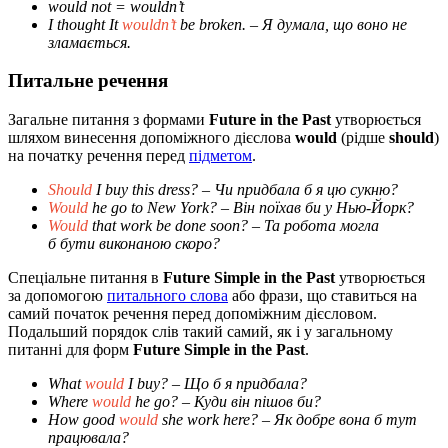
would not = wouldn’t
I thought It
wouldn’t
be broken.
– Я думала, що воно не
зламається.
Питальне речення
Загальне питання з формами
Future in the Past
утворюється
шляхом винесення допоміжного дієслова
would
(рідше
should
)
на початку речення перед
підметом
.
Should
I buy this dress?
– Чи придбала б я цю сукню?
Would
he go to New York?
– Він поїхав би у Нью-Йорк?
Would
that work be done soon?
– Та робота могла
б бути виконаною скоро?
Спеціальне питання в
Future Simple in the Past
утворюється
за допомогою
питального слова
або фрази, що ставиться на
самий початок речення перед допоміжним дієсловом.
Подальший порядок слів такий самий, як і у загальному
питанні для форм
Future Simple in the Past
.
What
would
I buy?
– Що б я придбала?
Where
would
he go?
– Куди він пішов би?
How good
would
she work here?
– Як добре вона
б
тут
працювала?