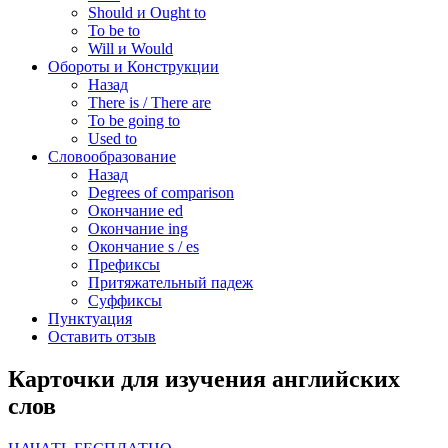
Should и Ought to
To be to
Will и Would
Обороты и Конструкции
Назад
There is / There are
To be going to
Used to
Словообразование
Назад
Degrees of comparison
Окончание ed
Окончание ing
Окончание s / es
Префиксы
Притяжательный падеж
Суффиксы
Пунктуация
Оставить отзыв
Карточки для изучения английских
слов