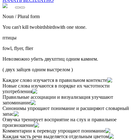
НАЧАТЬ БЕСПЛАТНО
Noun / Plural form
You can't kill two
b
ir
ds
birds
with one stone.
птицы
fowl, flyer, flier
Невозможно убить двух
птиц
одним камнем.
(
двух зайцев одним выстрелом
)
Каждое слово изучается в правильном контексте
Новые слова изучаются в порядке их частотности
употребления
Правильные ассоциации и визуализация улучшают
запоминание
Синонимы упрощают понимание и расширяют словарный
запас
Озвучка тренирует восприятие на слух и правильное
произношение
Комментарии к переводу упрощают понимание
Каждая часть речи выделяется отдельным цветом