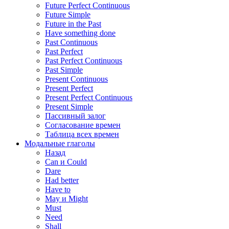
Future Perfect Continuous
Future Simple
Future in the Past
Have something done
Past Continuous
Past Perfect
Past Perfect Continuous
Past Simple
Present Continuous
Present Perfect
Present Perfect Continuous
Present Simple
Пассивный залог
Согласование времен
Таблица всех времен
Модальные глаголы
Назад
Can и Could
Dare
Had better
Have to
May и Might
Must
Need
Shall