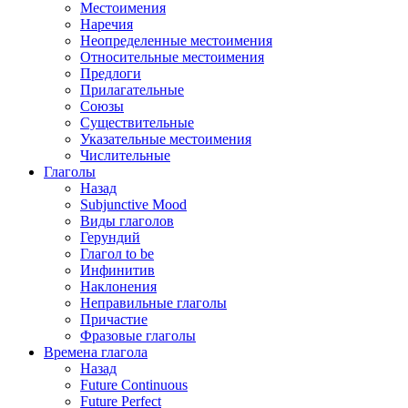
Местоимения
Наречия
Неопределенные местоимения
Относительные местоимения
Предлоги
Прилагательные
Союзы
Существительные
Указательные местоимения
Числительные
Глаголы
Назад
Subjunctive Mood
Виды глаголов
Герундий
Глагол to be
Инфинитив
Наклонения
Неправильные глаголы
Причастие
Фразовые глаголы
Времена глагола
Назад
Future Continuous
Future Perfect