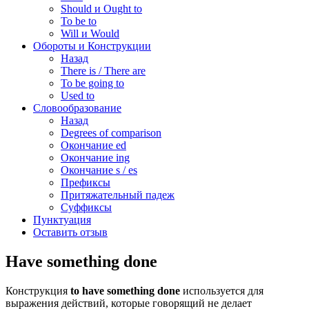
Should и Ought to
To be to
Will и Would
Обороты и Конструкции
Назад
There is / There are
To be going to
Used to
Словообразование
Назад
Degrees of comparison
Окончание ed
Окончание ing
Окончание s / es
Префиксы
Притяжательный падеж
Суффиксы
Пунктуация
Оставить отзыв
Have something done
Конструкция
to have something done
используется для
выражения действий, которые говорящий не делает