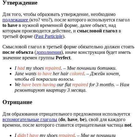
Утверждение
Для того, чтобы образовать утверждение, необходимо
подлежащее
(кто? что?), после которого используется глагол
to have
в нужной временной форме, далее объект, над
которым производится действие, и
смысловой глагол
в
третьей форме (
Past Participle
).
Смысловой глагол в третьей форме обязательно должен стоять
после объекта
(
дополнения
), иначе конструкция будет иметь
значение времен группы
Perfect
.
I
had
my shoes
repaired
.
– Мне починили ботинки.
Jane wants
to have
her hair
colored
.
– Джейн хочет,
чтобы ей покрасили волосы.
We
have been having
our flat
repaired
for 3 months.
– Нам
ремонтируют квартиру 3 месяца.
Отрицание
Для образования отрицательного предложения используется
вспомогательные глаголы
(
do
,
have
,
be
), свой для каждого
времени, после которого ставится отрицательная частица
not
.
I
didn’t have
my shoes
repaired
.
– Мне не починили