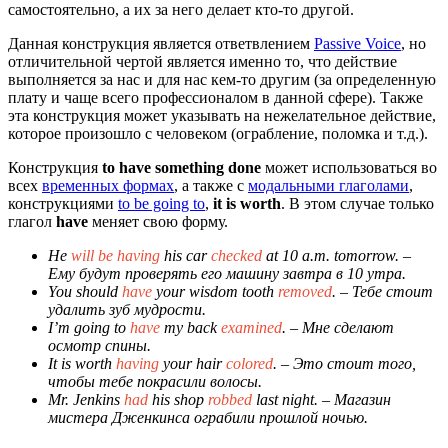
самостоятельно, а их за него делает кто-то другой.
Данная конструкция является ответвлением
Passive Voice
, но
отличительной чертой является именно то, что действие
выполняется за нас и для нас кем-то другим (за определенную
плату и чаще всего профессионалом в данной сфере). Также
эта конструкция может указывать на нежелательное действие,
которое произошло с человеком (ограбление, поломка и т.д.).
Конструкция
to have something done
может использоваться во
всех
временных формах
, а также с
модальными глаголами
,
конструкциями
to be going to
,
it is worth
. В этом случае только
глагол
have
меняет свою форму.
He
will be having
his car
checked
at 10 a.m. tomorrow.
–
Ему будут проверять его машину завтра в 10 утра.
You should
have
your wisdom tooth
removed
.
– Тебе стоит
удалить зуб мудрости.
I’m going to
have
my back
examined
.
– Мне сделают
осмотр спины.
It is worth
having
your hair
colored
.
– Это стоит того,
чтобы тебе покрасили волосы.
Mr. Jenkins
had
his shop
robbed
last night.
– Магазин
мистера Дженкинса ограбили прошлой ночью.