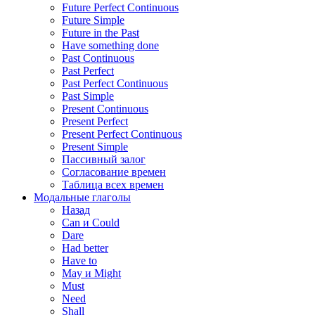
Future Perfect Continuous
Future Simple
Future in the Past
Have something done
Past Continuous
Past Perfect
Past Perfect Continuous
Past Simple
Present Continuous
Present Perfect
Present Perfect Continuous
Present Simple
Пассивный залог
Согласование времен
Таблица всех времен
Модальные глаголы
Назад
Can и Could
Dare
Had better
Have to
May и Might
Must
Need
Shall