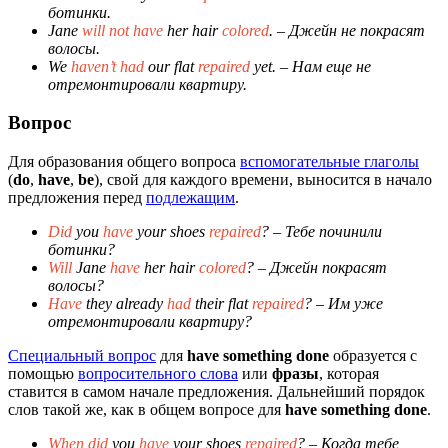
ботинки.
Jane
will not have
her hair
colored
.
– Джейн не покрасят
волосы.
We
haven’t had
our flat
repaired
yet.
– Нам еще не
отремонтировали квартиру.
Вопрос
Для образования общего вопроса
вспомогательные глаголы
(
do
,
have
,
be
), свой для каждого времени, выносится в начало
предложения перед
подлежащим
.
Did
you
have
your shoes
repaired
?
– Тебе починили
ботинки?
Will
Jane
have
her hair
colored
?
– Джейн покрасят
волосы?
Have
they already
had
their flat
repaired
?
– Им уже
отремонтировали квартиру?
Специальный вопрос
для
have something done
образуется с
помощью
вопросительного слова
или
фразы
, которая
ставится в самом начале предложения. Дальнейший порядок
слов такой же, как в общем вопросе для
have something done
.
When did
you
have
your shoes
repaired
?
– Когда тебе