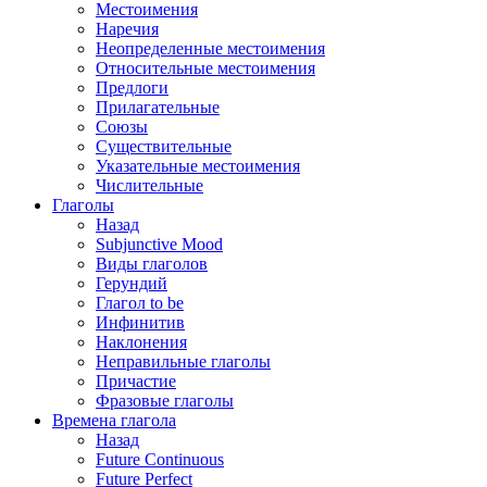
Местоимения
Наречия
Неопределенные местоимения
Относительные местоимения
Предлоги
Прилагательные
Союзы
Существительные
Указательные местоимения
Числительные
Глаголы
Назад
Subjunctive Mood
Виды глаголов
Герундий
Глагол to be
Инфинитив
Наклонения
Неправильные глаголы
Причастие
Фразовые глаголы
Времена глагола
Назад
Future Continuous
Future Perfect