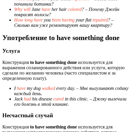
починили ботинки?
Why will
Jane
have
her hair
colored
?
– Почему Джейн
покрасят волосы?
How long have
you
been having
your flat
repaired
?
–
Сколько вам уже ремонтируют вашу квартиру?
Употребление to have something done
Услуга
Конструкция
to have something done
используется для
выражения спланированного действия или услуги, которую
сделали по желанию человека (часто специалистом и за
определенную плату).
I
have
my dog
walked
every day.
– Мне выгуливают собаку
каждый день.
Jack
had
his disease
cured
in this clinic.
– Джеку вылечили
его болезнь в этой клинике.
Несчастный случай
Конструкция
to have something done
используется для